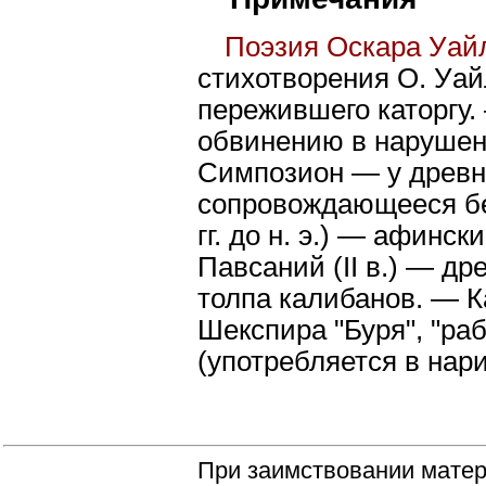
Поэзия Оскара Уай
стихотворения О. Уа
пережившего каторгу.
обвинению в нарушен
Симпозион — у древн
сопровождающееся бе
гг. до н. э.) — афинс
Павсаний (II в.) — д
толпа калибанов. — 
Шекспира "Буря", "ра
(употребляется в нар
При заимствовании матер