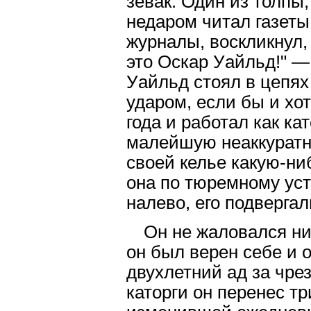
зевак. Один из толпы,
недаром читал газет
журналы, воскликнул, 
это Оскар Уайльд!" —
Уайльд стоял в цепях
ударом, если бы и хо
года и работал как ка
малейшую неаккуратно
своей келье какую-ни
она по тюремному ус
налево, его подверга
Он не жаловался ни 
он был верен себе и о
двухлетний ад за чре
каторги он перенес т