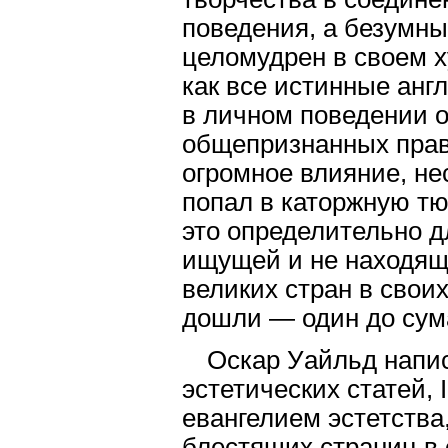
поведения, а безумн
целомудрен в своем х
как все истинные англ
в личном поведении о
общепризнанных прави
огромное влияние, не
попал в каторжную тюр
это определительно д
ищущей и не находяще
великих стран в свои
дошли — один до сума
Оскар Уайльд напис
эстетических статей, 
евангелием эстетства
блестящих страниц в с