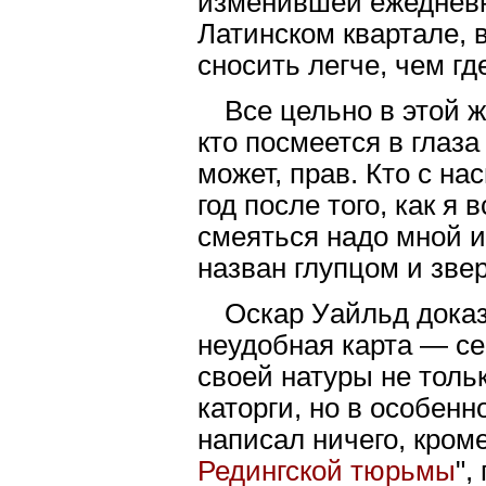
изменившей ежедневно
Латинском квартале, 
сносить легче, чем гд
Все цельно в этой ж
кто посмеется в глаз
может, прав. Кто с на
год после того, как я 
смеяться надо мной и
назван глупцом и зве
Оскар Уайльд доказ
неудобная карта — се
своей натуры не толь
каторги, но в особенн
написал ничего, кром
Редингской тюрьмы
",