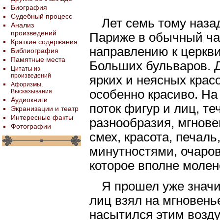
Биография
Судебный процесс
Лет семь тому назад
Анализ
произведений
Париже в обычный час
Краткие содержания
направлению к церкви
Библиография
Памятные места
Больших бульваров. 
Цитаты из
произведений
ярких и неясных крас
Афоризмы,
особенно красиво. Н
Высказывания
Аудиокниги
поток фигур и лиц, те
Экранизации и театр
Интересные факты
разнообразия, мгнове
Фотографии
смех, красота, печаль
минутностями, очаро
которое вполне молен
Я прошел уже значи
лиц взял на мгновенье
насытился этим возду