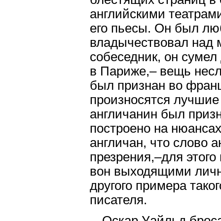
английскими театрам
его пьесы. Он был л
владычествовал над 
собеседник, он сумел
в Париже,– вещь нес
был признан во франц
произносятся лучшие
англичанин был призн
построено на нюансах
англичан, что слово 
презрения,–для этого
вон выходящими личн
другого примера тако
писателя.
Оскар Уайльд брос