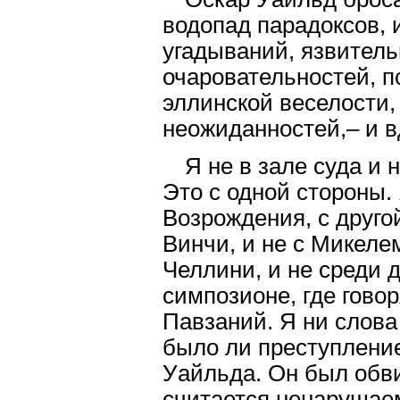
водопад парадоксов, 
угадываний, язвитель
очаровательностей, по
эллинской веселости,
неожиданностей,– и вд
Я не в зале суда и 
Это с одной стороны.
Возрождения, с друго
Винчи, и не с Микеле
Челлини, и не среди 
симпозионе, где говор
Павзаний. Я ни слова 
было ли преступлени
Уайльда. Он был обви
считается ненарушае