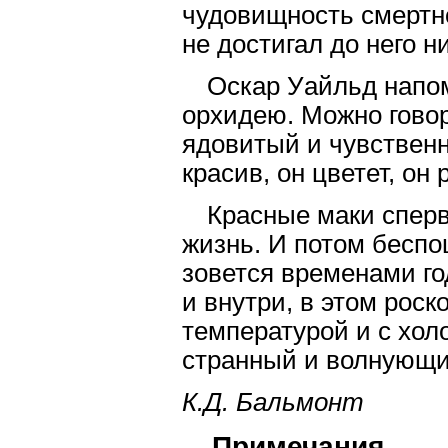
чудовищность смертно
не достигал до него н
Оскар Уайльд напо
орхидею. Можно говор
ядовитый и чувственны
красив, он цветет, он 
Красные маки сперва
жизнь. И потом беспо
зовется временами го
и внутри, в этом рос
температурой и с хо
странный и волнующий
К.Д. Бальмонт
Примечания