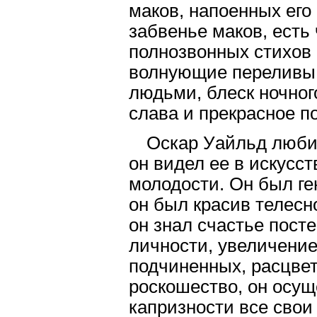
маков, напоенных его
забвенье маков, есть
полнозвонных стихов
волнующие переливы 
людьми, блеск ночног
слава и прекрасное п
Оскар Уайльд любил
он видел ее в искусст
молодости. Он был г
он был красив телесн
он знал счастье пост
личности, увеличение
подчиненных, расцвет
роскошество, он осущ
капризности все свои 